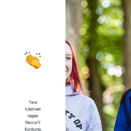
Tere
tulemast
tagasi
Recrur’i!
Konkurss,