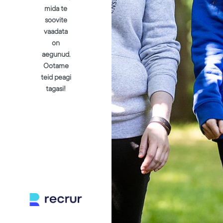
mida te
soovite
vaadata
on
aegunud.
Ootame
teid peagi
tagasi!